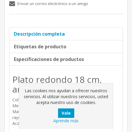
Enviar un correo electrónico a un amigo
Descripción completa
Etiquetas de producto
Especificaciones de productos
Plato redondo 18 cm,
antracita.
Las cookies nos ayudan a ofrecer nuestros
servicios. Al utilizar nuestros servicios, usted
Color; antracita.
acepta nuestro uso de cookies.
Medidas; diámetro - 18 cm (18 cm x 2,8 cm).
Material; Polipropileno y pigmento protegido contra
rayos UV.
Aprende más
Acabado; mate.