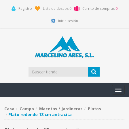
Registro
Lista de deseos
0
Carrito de compras
0
Inicia sesión
Toggl
navig
Casa
Campo
Macetas / Jardineras
Platos
Plato redondo 18 cm antracita