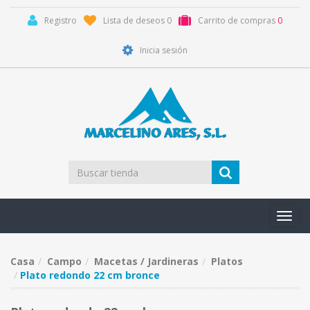
Registro
Lista de deseos
0
Carrito de compras
0
Inicia sesión
Toggl
navig
Casa
Campo
Macetas / Jardineras
Platos
Plato redondo 22 cm bronce