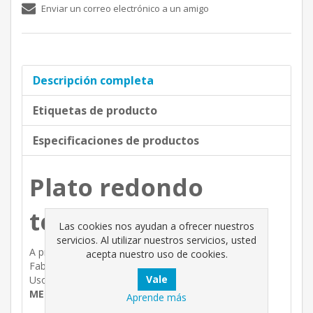
Enviar un correo electrónico a un amigo
Descripción completa
Etiquetas de producto
Especificaciones de productos
Plato redondo
terracota 9.5cm
Las cookies nos ayudan a ofrecer nuestros
servicios. Al utilizar nuestros servicios, usted
A prueba de heladas y con protección UV.
acepta nuestro uso de cookies.
Fabricado con material reciclado.
Uso en exteriores.
MEDIDAS:
Ø 9.5x1.5 cm
Aprende más