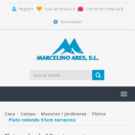
Registro
Lista de deseos
0
Carrito de compras
0
Inicia sesión
Toggl
navig
Casa
Campo
Macetas / Jardineras
Platos
Plato redondo 9.5cm terracota