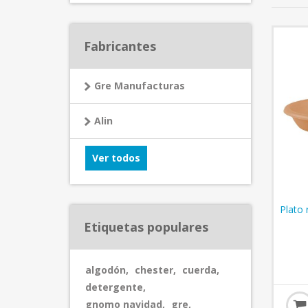
Fabricantes
Gre Manufacturas
Alin
Ver todos
Plato 
Etiquetas populares
algodón
,
chester
,
cuerda
,
detergente
,
gnomo navidad
,
gre
,