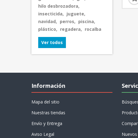
hilo desbrozadora
,
insecticida
,
juguete
,
navidad
,
perros
,
piscina
,
plástico
,
regadera
,
rocalba
Ver todos
Información
Servic
Mapa del sitio
Búsque
Nuestras tiendas
Product
Envío y Entrega
Compare
Aviso Legal
Nuevos 