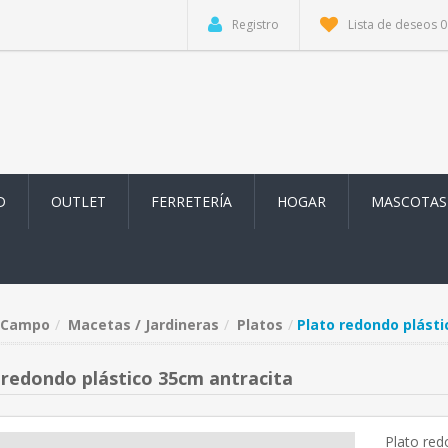
Registro
Lista de deseos
0
D
OUTLET
FERRETERÍA
HOGAR
MASCOTAS
Campo
Macetas / Jardineras
Platos
Plato redondo plásti
 redondo plástico 35cm antracita
Plato red