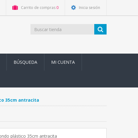
Carrito de compras
0
Inicia sesión
BÚSQUEDA
MI CUENTA
co 35cm antracita
ondo plástico 35cm antracita