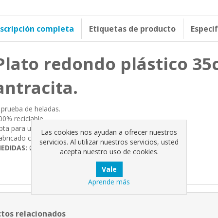
scripción completa
Etiquetas de producto
Especi
Plato redondo plástico 35
antracita.
 prueba de heladas.
00% reciclable.
pta para uso en exteriores.
Las cookies nos ayudan a ofrecer nuestros
abricado con material reciclado.
servicios. Al utilizar nuestros servicios, usted
EDIDAS:
Ø 35cm x 4.7cm.
acepta nuestro uso de cookies.
Aprende más
tos relacionados