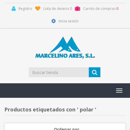
Registro
Lista de deseos
0
Carrito de compras
0
Inicia sesión
Toggl
navig
Productos etiquetados con ' polar '
Ordenar por