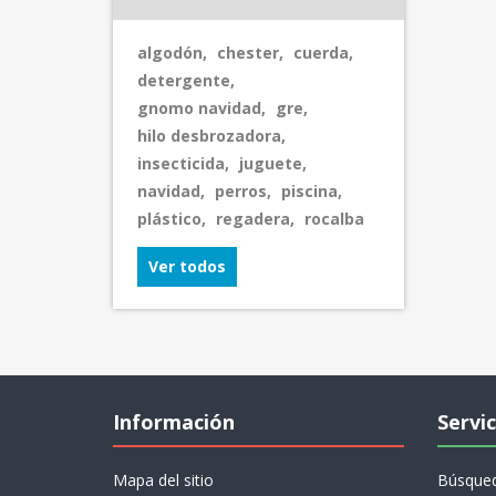
algodón
,
chester
,
cuerda
,
detergente
,
gnomo navidad
,
gre
,
hilo desbrozadora
,
insecticida
,
juguete
,
navidad
,
perros
,
piscina
,
plástico
,
regadera
,
rocalba
Ver todos
Información
Servic
Mapa del sitio
Búsque