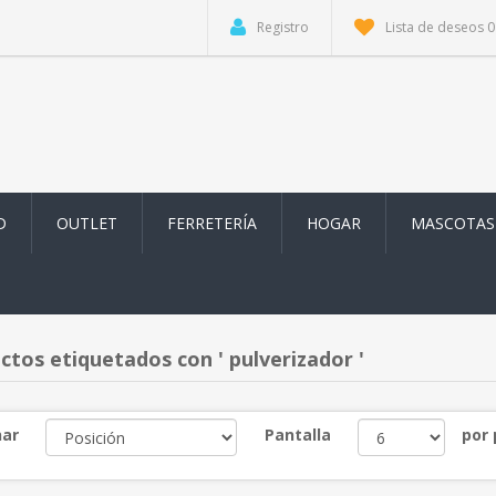
Registro
Lista de deseos
0
D
OUTLET
FERRETERÍA
HOGAR
MASCOTAS
ctos etiquetados con ' pulverizador '
ar
Pantalla
por