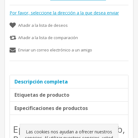
Por favor, seleccione la dirección a la que desea enviar
Añadir a la lista de deseos
Añadir a la lista de comparación
Enviar un correo electrónico a un amigo
Descripción completa
Etiquetas de producto
Especificaciones de productos
Epoca garden club,
Las cookies nos ayudan a ofrecer nuestros
servicios. Al utilizar nuestros servicios, usted