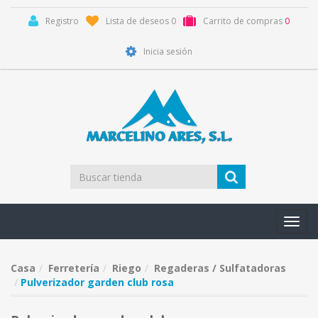
Registro
Lista de deseos
0
Carrito de compras
0
Inicia sesión
Toggl
navig
Casa
Ferretería
Riego
Regaderas / Sulfatadoras
Pulverizador garden club rosa