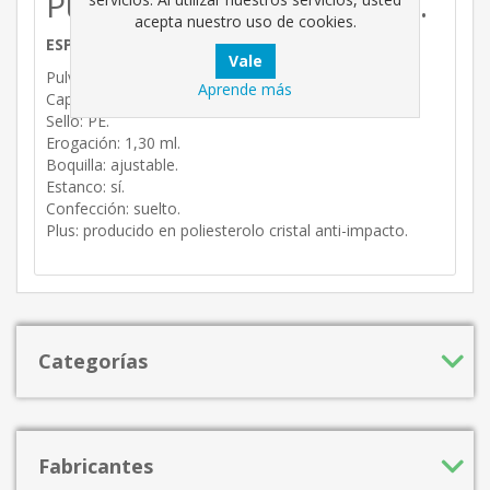
Pulverizador Strawberry.
acepta nuestro uso de cookies.
ESPECIFICACIONES TÉCNICAS:
Pulverizador de mano.
Aprende más
Capacidad total: 790 ml.
Sello: PE.
Erogación: 1,30 ml.
Boquilla: ajustable.
Estanco: sí.
Confección: suelto.
Plus: producido en poliesterolo cristal anti-impacto.
Categorías
Fabricantes