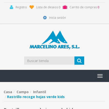
Registro
Lista de deseos
0
Carrito de compras
0
Inicia sesión
Toggl
navig
Casa
Campo
Infantil
Rastrillo recoge hojas verde kids