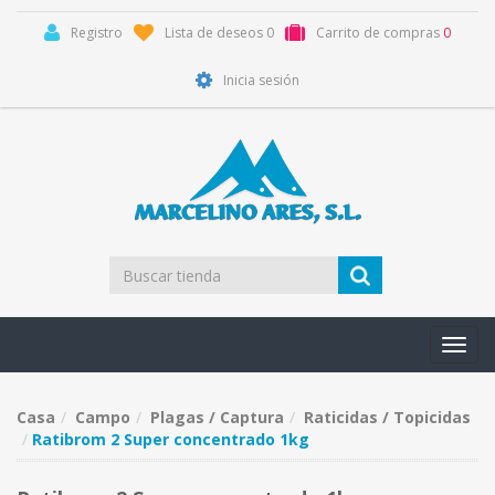
Registro
Lista de deseos
0
Carrito de compras
0
Inicia sesión
Toggl
navig
Casa
Campo
Plagas / Captura
Raticidas / Topicidas
Ratibrom 2 Super concentrado 1kg