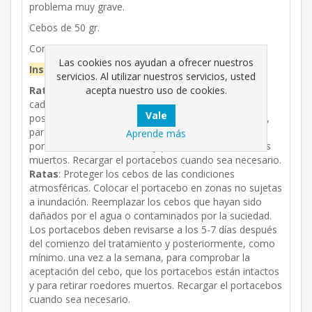
problema muy grave.
Cebos de 50 gr.
Contiene repelente.
Las cookies nos ayudan a ofrecer nuestros
Instrucciones de uso:
servicios. Al utilizar nuestros servicios, usted
acepta nuestro uso de cookies.
Ratones:
Los portacebos deben revisarse al menos
cada 2-3 días al comienzo del tratamiento y
posteriormente, como mínimo, una vez a la semana,
para comprobar la aceptación del cebo, que los
Aprende más
portacebos están intactos y para retirar los roedores
muertos. Recargar el portacebos cuando sea necesario.
Ratas
: Proteger los cebos de las condiciones
atmosféricas. Colocar el portacebo en zonas no sujetas
a inundación. Reemplazar los cebos que hayan sido
dañados por el agua o contaminados por la suciedad.
Los portacebos deben revisarse a los 5-7 días después
del comienzo del tratamiento y posteriormente, como
mínimo. una vez a la semana, para comprobar la
aceptación del cebo, que los portacebos están intactos
y para retirar roedores muertos. Recargar el portacebos
cuando sea necesario.