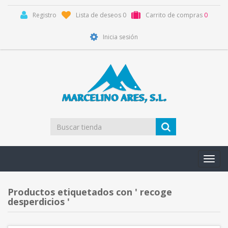
Registro
Lista de deseos
0
Carrito de compras
0
Inicia sesión
Toggl
navig
Productos etiquetados con ' recoge
desperdicios '