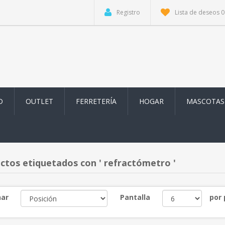
Registro
Lista de deseos
0
D
OUTLET
FERRETERÍA
HOGAR
MASCOTAS
ctos etiquetados con ' refractómetro '
ar
Pantalla
por