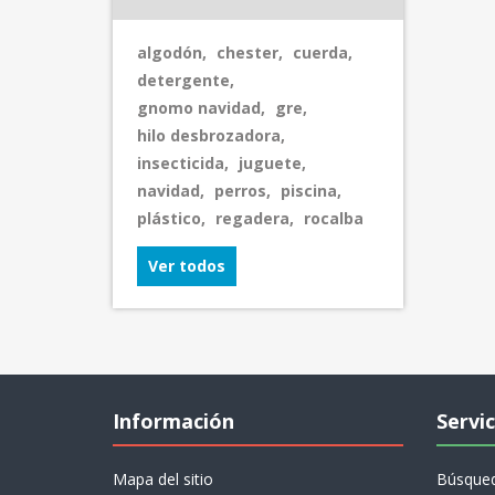
algodón
,
chester
,
cuerda
,
detergente
,
gnomo navidad
,
gre
,
hilo desbrozadora
,
insecticida
,
juguete
,
navidad
,
perros
,
piscina
,
plástico
,
regadera
,
rocalba
Ver todos
Información
Servic
Mapa del sitio
Búsque