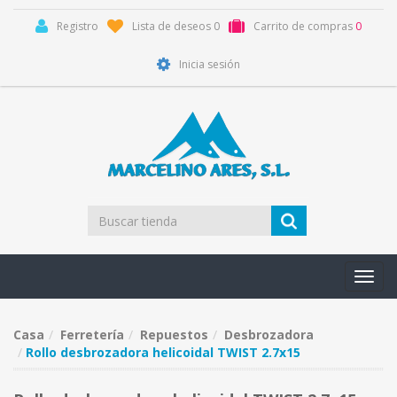
Registro
Lista de deseos
0
Carrito de compras
0
Inicia sesión
Toggl
navig
Casa
Ferretería
Repuestos
Desbrozadora
Rollo desbrozadora helicoidal TWIST 2.7x15