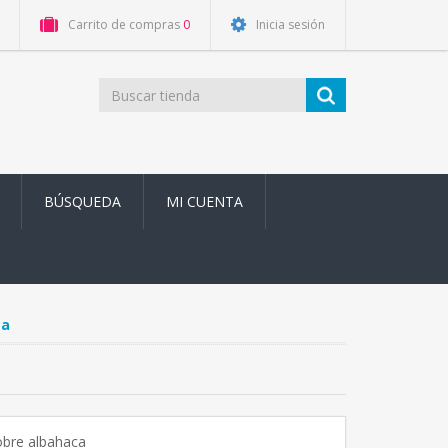
Carrito de compras
0
Inicia sesión
BÚSQUEDA
MI CUENTA
ca
obre albahaca