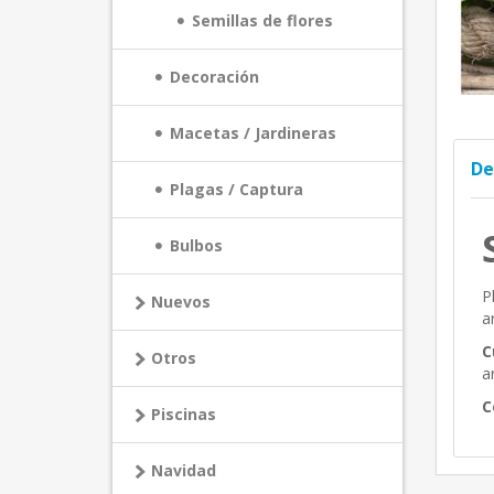
Semillas de flores
Decoración
Macetas / Jardineras
De
Plagas / Captura
Bulbos
P
Nuevos
a
C
Otros
a
C
Piscinas
Navidad