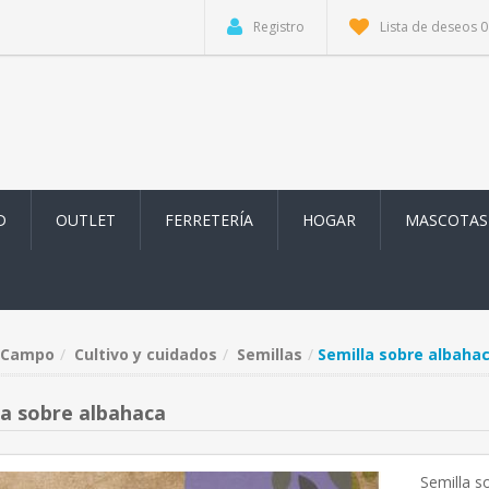
Registro
Lista de deseos
0
D
OUTLET
FERRETERÍA
HOGAR
MASCOTAS
Campo
Cultivo y cuidados
Semillas
Semilla sobre albaha
la sobre albahaca
Semilla s