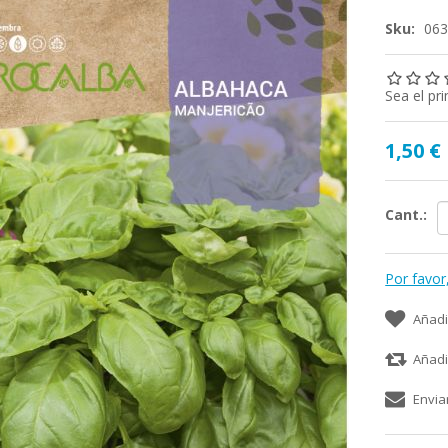
Sku:
06
Sea el pr
1,50 €
Cant.:
Por favor
Añadi
Añadi
Envia