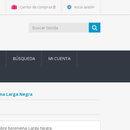
Carrito de compras
0
Inicia sesión
BÚSQUEDA
MI CUENTA
ena Larga Negra
obre berenjena Larga Negra