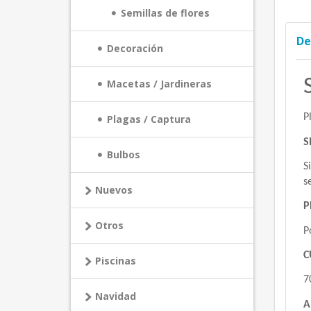
Semillas de flores
De
Decoración
Macetas / Jardineras
P
Plagas / Captura
S
Bulbos
S
s
Nuevos
P
Otros
P
C
Piscinas
7
Navidad
A