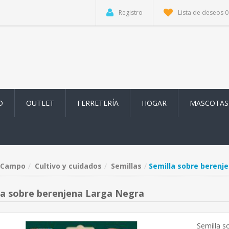
Registro
Lista de deseos
0
D
OUTLET
FERRETERÍA
HOGAR
MASCOTAS
Campo
Cultivo y cuidados
Semillas
Semilla sobre berenj
la sobre berenjena Larga Negra
Semilla s