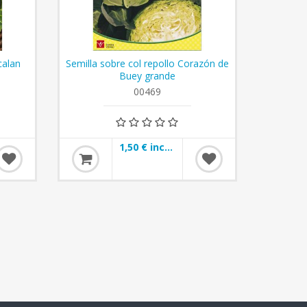
calan
Semilla sobre col repollo Corazón de
Semilla
Buey grande
00469
1,50 € incl impuestos