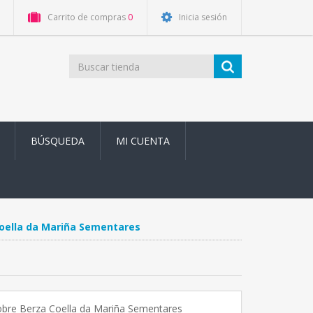
Carrito de compras
0
Inicia sesión
BÚSQUEDA
MI CUENTA
Coella da Mariña Sementares
obre Berza Coella da Mariña Sementares