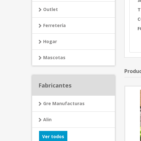
S
Outlet
T
C
Ferretería
F
Hogar
Mascotas
Produc
Fabricantes
Gre Manufacturas
Alin
Ver todos