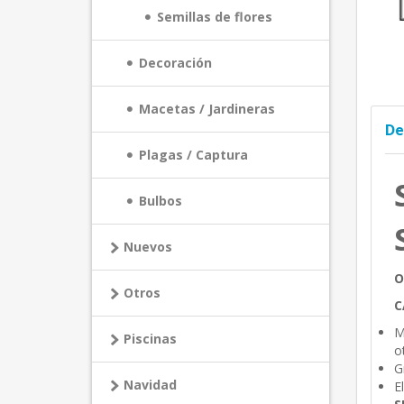
Semillas de flores
Decoración
Macetas / Jardineras
De
Plagas / Captura
Bulbos
Nuevos
O
Otros
C
M
Piscinas
o
G
Navidad
E