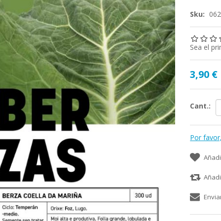
Sku:
06
Sea el pr
3,90 €
Cant.:
Por favor
Añadi
Añadi
Envia