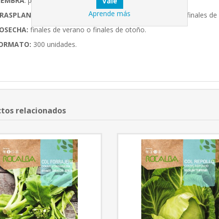
IEMBRA
: principio de la primavera o principio de verano.
Aprende más
RASPLANTE
: finales de primavera y principios de verano o finales de
OSECHA:
finales de verano o finales de otoño.
ORMATO:
300 unidades.
tos relacionados