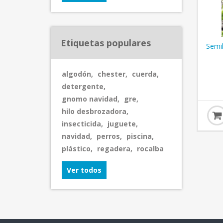
Etiquetas populares
Semil
algodón
,
chester
,
cuerda
,
detergente
,
gnomo navidad
,
gre
,
hilo desbrozadora
,
insecticida
,
juguete
,
navidad
,
perros
,
piscina
,
plástico
,
regadera
,
rocalba
Ver todos