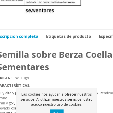
scripción completa
Etiquetas de producto
Especi
Semilla sobre Berza Coell
Sementares
RIGEN:
Foz, Lugo.
ARACTERÍSTICAS:
uy alta y productiva, con abundantes hojas de gran tamaño. Rendimi
Las cookies nos ayudan a ofrecer nuestros
toño.
servicios. Al utilizar nuestros servicios, usted
ran vigor, resistencia y adaptabilidad.
acepta nuestro uso de cookies.
levado contenido en antioxidantes y glucosinolatos.