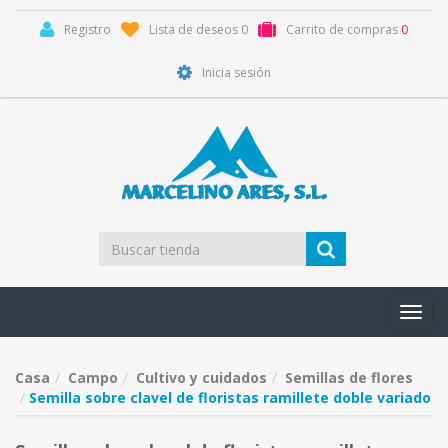
Registro
Lista de deseos
0
Carrito de compras
0
Inicia sesión
Toggl
navig
Casa
Campo
Cultivo y cuidados
Semillas de flores
Semilla sobre clavel de floristas ramillete doble variado