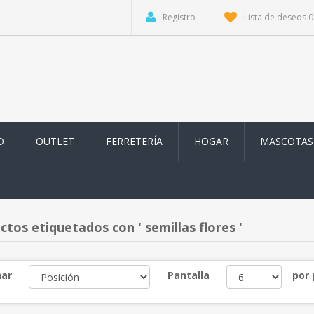
Registro
Lista de deseos
0
D
OUTLET
FERRETERÍA
HOGAR
MASCOTAS
tos etiquetados con ' semillas flores '
ar
Pantalla
por