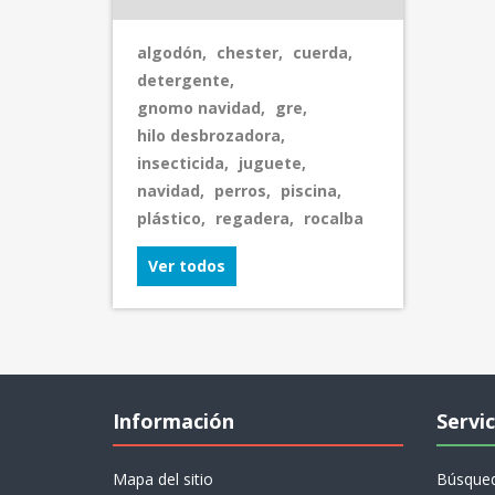
algodón
,
chester
,
cuerda
,
detergente
,
gnomo navidad
,
gre
,
hilo desbrozadora
,
insecticida
,
juguete
,
navidad
,
perros
,
piscina
,
plástico
,
regadera
,
rocalba
Ver todos
Información
Servic
Mapa del sitio
Búsque