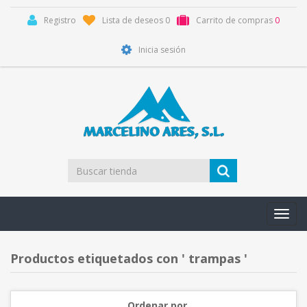
Registro
Lista de deseos
0
Carrito de compras
0
Inicia sesión
Toggl
navig
Productos etiquetados con ' trampas '
Ordenar por