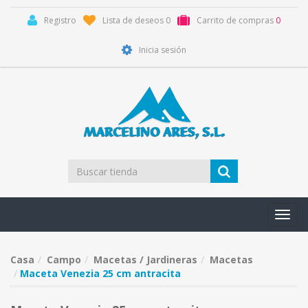
Registro
Lista de deseos
0
Carrito de compras
0
Inicia sesión
Toggl
navig
Casa
Campo
Macetas / Jardineras
Macetas
Maceta Venezia 25 cm antracita