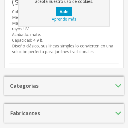
(sin plato).
acepta nuestro uso de cookies.
Color: antracita.
Medidas: 25 cm (25 cm x 18,2 cm).
Aprende más
Material: Polipropileno y pigmento protegido contra
rayos UV.
Acabado: mate.
Capacidad: 4,9 lt.
Diseño clásico, sus líneas simples lo convierten en una
solución perfecta para jardines tradicionales.
Categorías
Fabricantes