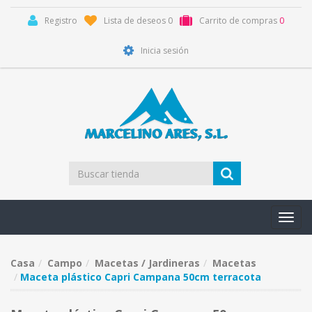
Registro
Lista de deseos
0
Carrito de compras
0
Inicia sesión
Toggl
navig
Casa
Campo
Macetas / Jardineras
Macetas
Maceta plástico Capri Campana 50cm terracota