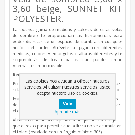
3,60 beige, SUNNET KIT
POLYESTER.
La extensa gama de medidas y colores de estas velas
de sombreo te proporcionan las herramientas para
poder disfrutar de un espacio de sombra en cualquier
rincón del jardín. Atrévete a jugar con diferentes
medidas, colores y en ángulos o alturas diferentes y te
sorprenderás de los espacios que puedes crear.
Además, es impermeable.
Beneficios:
Las cookies nos ayudan a ofrecer nuestros
Protege del sol ayudando a controlar la cantidad de luz
servicios. Al utilizar nuestros servicios, usted
solar y bajando la temperatura en la zona de sombreo.
acepta nuestro uso de cookies.
Instalación fácil y sencilla: Fijar la cuerda a las argollas
de cada esquina del tejido, tensar y a continuación fijar
el otro extremo a postes o árboles.
Aprende más
Al menos una de las esquinas tiene que ser más baja
que el resto para permitir que la lluvia no se acumule en
el toldo (instalado con un ángulo mínimo 30°).