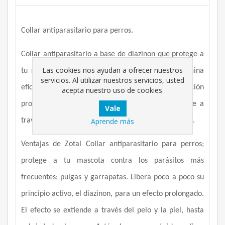
Collar antiparasitario para perros.
Collar antiparasitario a base de diazinon que protege a
Las cookies nos ayudan a ofrecer nuestros
tu mascota contra pulgas y garrapatas. Zotal elimina
servicios. Al utilizar nuestros servicios, usted
eficazmente los parásitos gracias a la liberación
acepta nuestro uso de cookies.
progresiva de su principio activo, que se distribuye a
Aprende más
través del pelo y la piel hasta llegar a todo el cuerpo.
Ventajas de Zotal Collar antiparasitario para perros;
protege a tu mascota contra los parásitos más
frecuentes: pulgas y garrapatas. Libera poco a poco su
principio activo, el diazinon, para un efecto prolongado.
El efecto se extiende a través del pelo y la piel, hasta