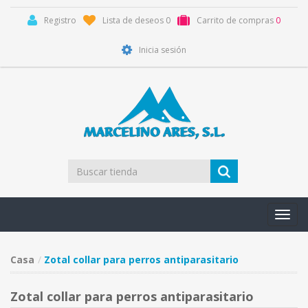
Registro
Lista de deseos
0
Carrito de compras
0
Inicia sesión
Toggl
navig
Casa
Zotal collar para perros antiparasitario
Zotal collar para perros antiparasitario