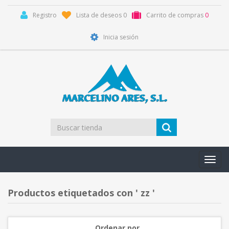
Registro
Lista de deseos
0
Carrito de compras
0
Inicia sesión
Toggl
navig
Productos etiquetados con ' zz '
Ordenar por