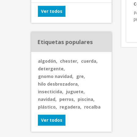
C
Ver todos
P
p
Etiquetas populares
algodón
,
chester
,
cuerda
,
detergente
,
gnomo navidad
,
gre
,
hilo desbrozadora
,
insecticida
,
juguete
,
navidad
,
perros
,
piscina
,
plástico
,
regadera
,
rocalba
Ver todos