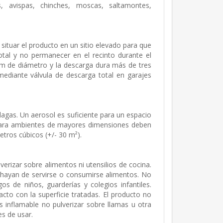
os, avispas, chinches, moscas, saltamontes,
y situar el producto en un sitio elevado para que
otal y no permanecer en el recinto durante el
 m de diámetro y la descarga dura más de tres
ediante válvula de descarga total en garajes
lagas. Un aerosol es suficiente para un espacio
 Para ambientes de mayores dimensiones deben
tros cúbicos (+/- 30 m²).
erizar sobre alimentos ni utensilios de cocina.
 hayan de servirse o consumirse alimentos. No
s de niños, guarderías y colegios infantiles.
acto con la superficie tratadas. El producto no
 inflamable no pulverizar sobre llamas u otra
es de usar.