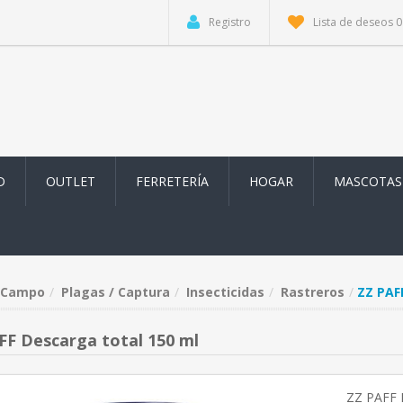
Registro
Lista de deseos
0
D
OUTLET
FERRETERÍA
HOGAR
MASCOTAS
Campo
Plagas / Captura
Insecticidas
Rastreros
ZZ PAF
FF Descarga total 150 ml
ZZ PAFF 