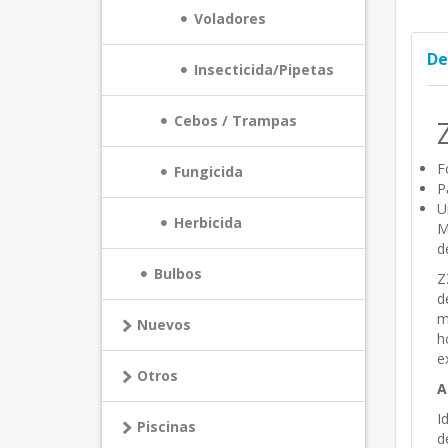
Voladores
De
Insecticida/Pipetas
Cebos / Trampas
F
Fungicida
P
U
Herbicida
M
d
Bulbos
Z
d
m
Nuevos
h
e
Otros
A
I
Piscinas
d