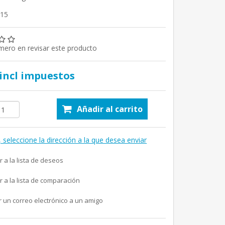
815
imero en revisar este producto
 incl impuestos
Añadir al carrito
, seleccione la dirección a la que desea enviar
r a la lista de deseos
r a la lista de comparación
r un correo electrónico a un amigo