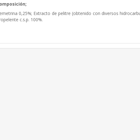
omposición;
emetrina 0,25%; Extracto de pelitre (obtenido con diversos hidrocarbur
ropelente c.s.p. 100%.