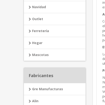
i
Navidad
e
A
Outlet
C
e
p
Ferretería
h
p
Hogar
E
L
Mascotas
d
u
P
Fabricantes
N
N
m
Gre Manufacturas
V
p
Alin
f