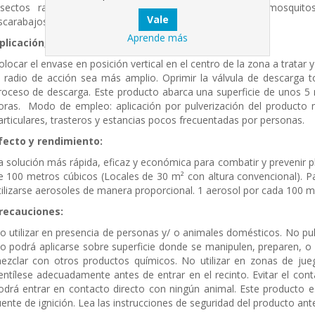
nsectos rastreros (pulgas, ácaros, hormigas, polillas, mosquit
scarabajos, hormigas, cucarachas, arañas, etc.).
Aprende más
plicación, dosis y modo de empleo:
olocar el envase en posición vertical en el centro de la zona a tratar 
l radio de acción sea más amplio. Oprimir la válvula de descarga t
roceso de descarga. Este producto abarca una superficie de unos 5
oras. Modo de empleo: aplicación por pulverización del producto m
articulares, trasteros y estancias pocos frecuentadas por personas.
fecto y rendimiento:
a solución más rápida, eficaz y económica para combatir y prevenir p
e 100 metros cúbicos (Locales de 30 m² con altura convencional).
tilizarse aerosoles de manera proporcional. 1 aerosol por cada 100 me
recauciones:
o utilizar en presencia de personas y/ o animales domésticos. No pulv
o podrá aplicarse sobre superficie donde se manipulen, preparen, o
ezclar con otros productos químicos. No utilizar en zonas de juego
entílese adecuadamente antes de entrar en el recinto. Evitar el cont
odrá entrar en contacto directo con ningún animal. Este producto es
uente de ignición. Lea las instrucciones de seguridad del producto ant