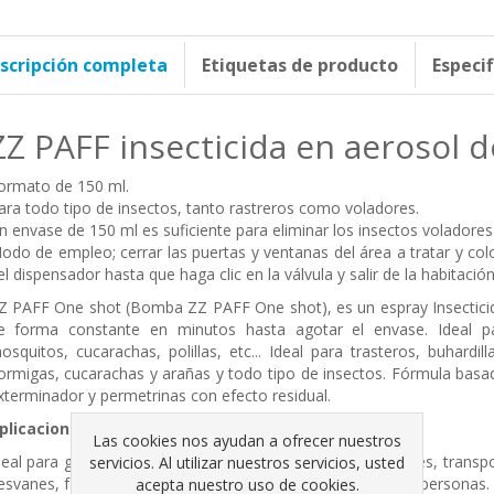
scripción completa
Etiquetas de producto
Especi
ZZ PAFF insecticida en aerosol d
ormato de 150 ml.
ara todo tipo de insectos, tanto rastreros como voladores.
n envase de 150 ml es suficiente para eliminar los insectos voladore
odo de empleo; cerrar las puertas y ventanas del área a tratar y colo
el dispensador hasta que haga clic en la válvula y salir de la habitación
Z PAFF One shot (Bomba ZZ PAFF One shot), es un espray Insectici
e forma constante en minutos hasta agotar el envase. Ideal pa
osquitos, cucarachas, polillas, etc... Ideal para trasteros, buhardi
ormigas, cucarachas y arañas y todo tipo de insectos. Fórmula basad
xterminador y permetrinas con efecto residual.
plicaciones y usos:
Las cookies nos ayudan a ofrecer nuestros
deal para garajes, locales comerciales, almacenes, albergues, transpor
servicios. Al utilizar nuestros servicios, usted
esvanes, falsos techos y estancias poco frecuentadas por personas
acepta nuestro uso de cookies.