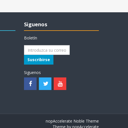
Siguenos
Boletín
Suscribirse
Siguenos
nopAccelerate Noble Theme
Theme by
nopAccelerate