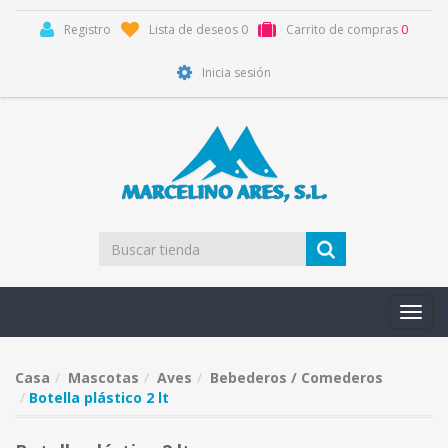
Registro
Lista de deseos
0
Carrito de compras
0
Inicia sesión
Toggl
navig
Casa
Mascotas
Aves
Bebederos / Comederos
Botella plástico 2 lt