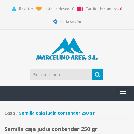
Registro
Lista de deseos
0
Carrito de compras
0
Inicia sesión
Toggl
navig
Casa
Semilla caja judia contender 250 gr
Semilla caja judia contender 250 gr