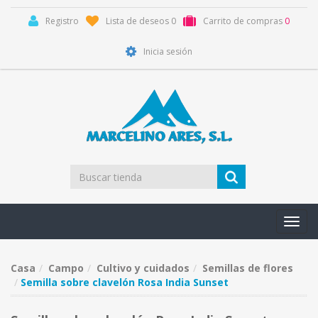
Registro
Lista de deseos
0
Carrito de compras
0
Inicia sesión
Toggl
navig
Casa
Campo
Cultivo y cuidados
Semillas de flores
Semilla sobre clavelón Rosa India Sunset